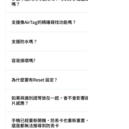
的規定為例：160Wh以下的電子設備主體可以托運及登
要使用Sim卡。
嗎？
機，Slimca HERE的電池是0.4Wh，在標準160Wh以下
可以托運上飛機。
可以多張卡登記在同一個帳號，同時使用，也可以為每
支援像AirTag的精確尋找功能嗎？
一張卡標記特別的名字，分享位置給在iPhone通訊錄中
的人。
目前無支援。
支援防水嗎？
有的，支援IP64防潑水等級
容易損壞嗎?
主要結構元件是不鏽鋼，不但堅固，還可撓15度彎曲。
為什麼要有Reset 設定 ?
卡片轉換給另一位新的使用者，就會需要RESET
如果與識別證等放在一起，會不會影響識別證晶
片感應？
會的，因為是不鏽鋼，不過只要在識別證和Slimca
手機已經重新開機，防丟卡也重新重置，但手機
HERE中間加入一張RFID阻擋器，就可以單面正常使用。
還是都無法搜尋到防丟卡