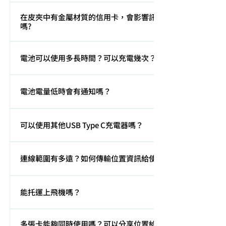
若出現向上方截圖的問題，這是Apple的系統有時會有一
線畫面截圖，或是詳細說明無法連線的情況，我們才能
在皮夾中有金屬材質的信用卡，會影響訊號強度
開始連線的問題，這是隨機發生的，目前可以解決的方
提供準確的協助喔。如果無法連線到網路上的操作說
嗎?
法是關閉再重新啟動 WiFi 和Bluetooth這二項設定，請
明，請依下面的步驟測試卡片:1.先將卡片進行充電 2.將
先完成這兩個設定，(請看下方圖示) 再看看是否恢復正
手機重新開機3.依據下列重置影片將卡片重置
會的，請儘量遠離任何的金屬製品，以避免訊號被擋
常 先關閉 WiFi 和Bluetooth ，關閉幾秒後 ， 再開啟
電池可以使用多長時間？可以充電幾次？
https://vimeo.com/1157058513?fl=ip&fe=ec4.再重新
住。
WiFi 和Bluetooth(請看下方圖示)
進行配對
充分充電後可使用6個月，充電時間僅需3小時。可重覆
電池電量低時會有通知嗎？
充電100次以上，而且有過充保護設計，電池穩定度佳。
會的，iPhone上會彈出訊息通知提醒您。
可以使用其他USB Type C充電器嗎？
可以，兼容所有標準的USB-C充電器。
連線範圍有多遠？如何傳輸位置資訊給使用者？
全球有iPhone的區域都是Slimca HERE可以連線的範
能托運上飛機嗎？
圍，不用接近物品就可以在地圖上看到位置。Slimca
HERE是透過Apple的尋找網路，和Airtag一樣，所有的
可以，我們符合大部分機場托運標準，以日本成田機場
Apple設備都有能力幫忙尋找Slimca HERE，所以也不需
多張卡能夠同時使用嗎？可以分享位置給別人