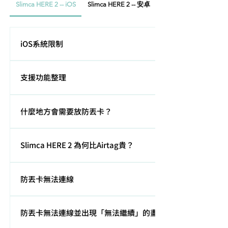
Slimca HERE 2 -- iOS
Slimca HERE 2 -- 安卓
V1 錄音卡 vocie record
iOS系統限制
需使用 iOS 14.3 或以上版本，建議將 iPhone 更新至可
支援功能整理
支援的最新版本後再進行配對
皆不支援UWB功能iOS系統：播放聲音、遺失功能、路
什麼地方會需要放防丟卡？
線尋找、共用裝置
因為我們的卡片跟信用卡一樣薄，所以很適合放在錢
Slimca HERE 2 為何比Airtag貴？
包、甚至夾在出國的護照裡，也有很多人喜歡放在卡
夾、識別證及出國行李，都能在不影響正常使用的情形
Slimca HERE 可以充電，採用特別設計的超薄電池、充
達到好的防丟效果。也很適合出遊時一人帶一張，在旅
防丟卡無法連線
電保護系統，且卡片採鏡面鍍金不鏽鋼材質加上8道的加
行團集合的時候就能透過手機去尋找大家目前的位置，
工程序成本，用料成本較高，厚度是Airtag的1/8, 方便
也不用一通通電話慢慢打。
請先試著依說明書的操作流程
收納進錢包不佔空間。
防丟卡無法連線並出現「無法繼續」的畫面 ？
https://www.slimca.art/user-manual-here ，提供客
服您卡在連線的那一個步驟。或是請您協助提供無法連