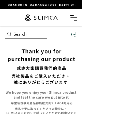
全館九折優惠｜任一商品輸入折扣碼【9090】即享10% off!
Thank you for
purchasing our product
​感謝大家購買我們的產品
弊社製品をご購入いただき、
誠にありがとうございます
We hope you enjoy your Slimca product
and feel the care we put into it
​希望各位收到產品都能感受到SLIMCA的用心
商品を手に取ってくださった皆様に、
SLIMCAのこだわりを感じていただければ幸いです