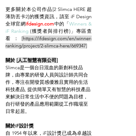
更多關於本公司作品[2 Slimca HERE 超
薄防丟卡2]的獲獎資訊，請至 iF Design 
全球官網
ifdesign.com
中的「
Winners & 
iF Ranking
 (獲獎者與排行榜)」專區查
看：[
https://ifdesign.com/en/winner-
ranking/project/2-slimca-here/669347
]
關於 [
人工智慧有限公司
]
Slimca是一個台日混血的新創科技品
牌，由專業的研發人員與設計師共同合
作，專注在開發質感優雅且實用的生活
科技產品, 提供簡單又有智慧的科技產品
來解決日常生活中不便的問題為目標，
自行研發的產品應用範圍從工作職場至
日常起居。
關於iF設計獎
自 1954 年以來，iF設計獎已成為卓越設