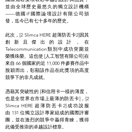
並由全球歷史最悠久的獨立設計機構
——德國iF國際論壇設計有限公司頒
發，迄今已有七十多年的歷史。
此次，[2 Slimca HERE 超薄防丟卡2]因其
創新且傑出的設計，在
Telecommunication類別中成功突圍並
榮獲殊榮。這也使 [人工智慧有限公司]在
來自 66 個國家的近 11,000 件參賽作品中
脫穎而出，彰顯該作品在此獎項的高度
競爭下的非凡成就。
憑藉其突破性的 [和信用卡一樣的薄度，
也是全世界在市場上最薄的防丟卡]，[2 
Slimca HERE 超薄防丟卡2]成功說服
由 131 位獨立設計專家組成的國際評審
團，並在激烈的競爭中贏得青睞，獲得
此備受推崇的卓越設計標章。