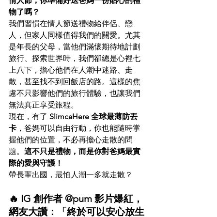
情人節，你準備好送爸媽一份貼心的禮
物了嗎？
我們習慣在情人節送禮物給伴侶、戀
人，但家人同樣值得我們的關愛。尤其
是年長的父母，當他們滿懷期待地計劃
旅行、探索世界時，我們卻總是心裡七
上八下，擔心他們在人潮中迷路、走
散，甚至找不到回飯店的路。這樣的焦
慮不只影響他們的旅行體驗，也讓我們
無法真正享受旅程。
現在，有了 
SlimcaHere 全球最薄防丟
卡
，爸媽可以自由行動，你也能隨時掌
握他們的位置，不必再擔心走散的問
題。
這不只是禮物，而是你對爸媽最實
際的愛與守護！
帶長輩出國，最怕人潮一多就走散？
🔥 IG 創作者 @pum 影片爆紅，
網友大讚：「終於可以安心放生