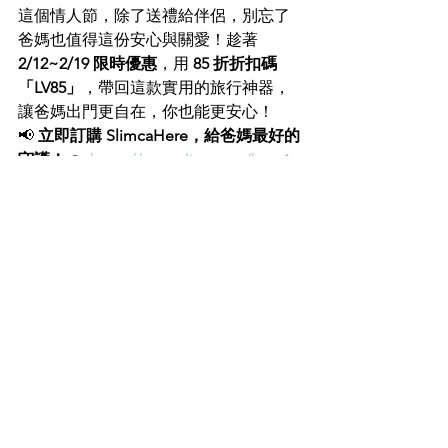
這個情人節，除了送禮給伴侶，別忘了
爸媽也值得這份安心與關愛！趁著 
2/12~2/19 限時優惠
，用 
85 折折扣碼
「LV85」
，帶回這款實用的旅行神器，
讓爸媽出門更自在，你也能更安心！
📢 
立即訂購 SlimcaHere，給爸媽最好的
守護！
👉 
https://www.slimca.art/here1
✨ 加入官方 Line：@455lihbj 👉 
https://lin.ee/YuKnWaU
 再領 50 元折扣
碼！
這次旅行，讓爸媽真正放心玩，你也能
輕鬆享受假期！✈️
【底下留言 
#放生神器
 再享特別
優惠！】