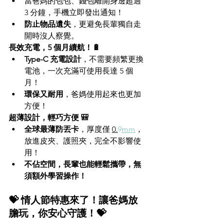
當爸媽的包包、錢包離開身邊超過 
3 分鐘，手機立即發出通知！
防止物品遺失
，更避免長輩獨自走
開時沒人察覺。
長效充電，5 個月續航！🔋
Type-C 充電設計
，不需要頻繁更換
電池，一次充滿可使用長達 5 個
月！
環保又耐用
，爸媽使用起來也更加
方便！
超薄設計，輕巧方便 🎒
全球最薄防丟卡
，厚度僅 
0.
9
mm
，
放進皮夾、護照夾，完全不影響使
用！
不佔空間，長輩也能輕鬆攜帶，無
須額外學習操作！
💝 情人節特惠來了！讓爸媽放
膽玩，你安心守護！💝