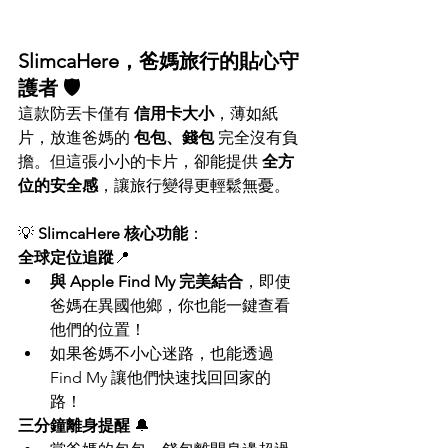
SlimcaHere，爸媽旅行的貼心守
護者 🛡️
這款防丟卡僅有 
信用卡大小
，薄如紙
片，放進爸媽的 
包包、錢包
 完全沒有負
擔。但這張小小的卡片，卻能提供 
全方
位的安全感
，讓旅行變得更輕鬆無憂。
💡 
SlimcaHere 核心功能
：
全球定位追蹤
📍
與 Apple Find My 完美結合
，即使
爸媽在異國他鄉，你也能一鍵查看
他們的位置！
如果爸媽不小心迷路，也能透過 
Find My 讓他們快速找回回家的
路！
三分鐘離身提醒
 🔔