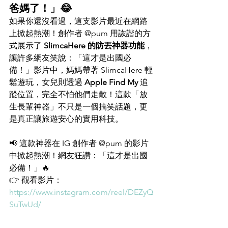
爸媽了！」😂
如果你還沒看過，這支影片最近在網路
上掀起熱潮！創作者 @pum 用詼諧的方
式展示了 
SlimcaHere 的防丟神器功能
，
讓許多網友笑說：「這才是出國必
備！」影片中，媽媽帶著 SlimcaHere 輕
鬆遊玩，女兒則透過 
Apple Find My
 追
蹤位置，完全不怕他們走散！這款「放
生長輩神器」不只是一個搞笑話題，更
是真正讓旅遊安心的實用科技。
📢 這款神器在 IG 創作者 @pum 的影片
中掀起熱潮！網友狂讚：「這才是出國
必備！」🔥
👉 觀看影片：
https://www.instagram.com/reel/DEZyQ
SuTwUd/