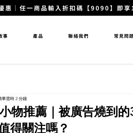
優惠｜任一商品輸入折扣碼【9090】即享10
故事
產品
聯絡我們
常見問
讀畢需時 2 分鐘
科技小物推薦｜被廣告燒到的
值得關注嗎？