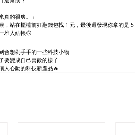
什麼幫助？
來真的很爽。」
，站在櫃檯前狂翻錢包找 1 元，最後還發現你拿的是 5
一堆人結帳🙃
到會想剁手手的一些科技小物
了要變成自己喜歡的樣子
點讓人心動的科技新產品🔥