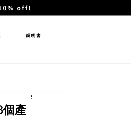
% off!
題
說明書
3個產