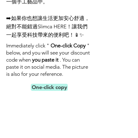
一個手工藝品中。
➡️如果你也想讓生活更加安心舒適，
絕對不能錯過Slimca HERE！讓我們
一起享受科技帶來的便利吧！📱✨
Immediately click "
One-click Copy
"
below, and you will see your discount
code when
you paste it
. You can
paste it on social media. The picture
is also for your reference.
One-click copy
Friend coupon code (25% off)
e4862e
Buy Now