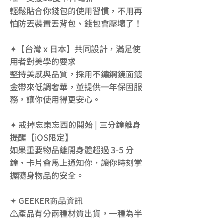
輕鬆貼合你錢包的使用習慣，不用再
怕防丟裝置丟背包、錢包會壓壞了！
✦【台灣 x 日本】共同設計，滿足使
用者對美學的要求
堅持美感與品質，採用不鏽鋼鏡面鍍
金帶來低調奢華，並提供一年保固服
務，讓你使用得更安心。
✦ 戒掉忘東忘西的開始 | 三分鐘離身
提醒【iOS限定】
如果重要物品離開身體超過 3-5 分
鐘，卡片會馬上通知你，讓你時刻掌
握隨身物品的安全。
✦ GEEKER商品資訊
⚠️產品有分兩種材質出貨，一種為半