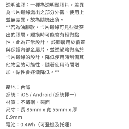
透明油膠；一種為透明塑膠片，差異
為卡片邊緣露出之部分外觀，使用上
並無差異，故為隨機出貨。
**若為油膠款，卡片邊緣可見些微突
出的膠層，觸摸時可能會有輕微黏
性，此為正常設計。 該膠層用於覆蓋
與保護內部金屬片，並透過略微高於
卡片邊緣的設計，降低使用時刮傷其
他物品的可能性。隨著使用時間增
加，黏性會逐漸降低。**
產地：台灣
系統：iOS / Android (系統擇一)
材質：不鏽鋼、鏡面
尺寸：長 85mm x 寬 55mm x 厚
0.9mm
電池：0.4Wh（可登機及托運）