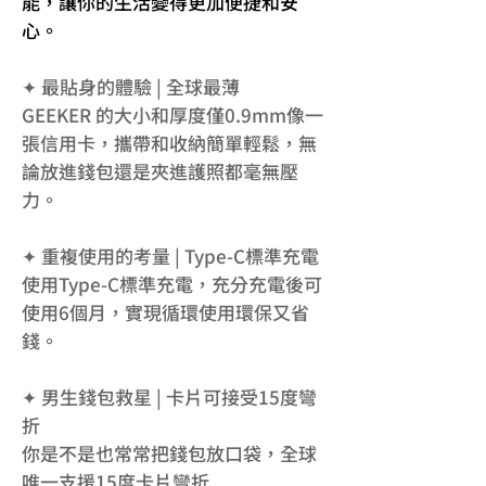
能，讓你的生活變得更加便捷和安
心。
✦ 最貼身的體驗 | 全球最薄
GEEKER 的大小和厚度僅0.9mm像一
張信用卡，攜帶和收納簡單輕鬆，無
論放進錢包還是夾進護照都毫無壓
力。
✦ 重複使用的考量 | Type-C標準充電
使用Type-C標準充電，充分充電後可
使用6個月，實現循環使用環保又省
錢。
✦ 男生錢包救星 | 卡片可接受15度彎
折
你是不是也常常把錢包放口袋，全球
唯一支援15度卡片彎折