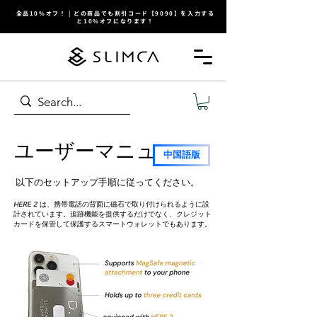
全品10%オフ！ | どの商品でも割引コード【9090】を入力する
と10%オフになります！
ユーザーマニュアル
中国語版
以下のセットアップ手順に従ってください。
HERE 2 は、携帯電話の背面に磁石で取り付けられるように設
計されています。追跡機能を提供するだけでなく、クレジット
カードを保管して保護するスマートウォレットでもあります。